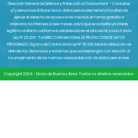
Dirección General de Defensa y Protección al Consumidor – Consultas
y/o denuncias El titular de los datos personales tiene la facultad de
ejercer el derecho de acceso a los mismos en forma gratuita a
intervalos no inferiores a seis meses, salvo que se acredite un interés
legítimo al efecto conforme lo establecido en el artículo 14, inciso 3 de la
Ley Nº 25.326″. “La DIRECCION NACIONAL DE PROTECCION DE DATOS
PERSONALES, Órgano de Control de la Ley Nº 25.326, tiene la atribución de
atender las denuncias y reclamos que se interpongan con relación al
incumplimiento de las normas sobre protección de datos personales.
Copyright 2024 - Dicas de Buenos Aires. Todos os direitos reservados.