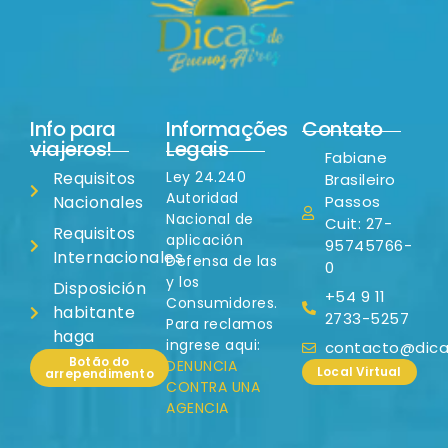
Info para
Informações
Contato
viajeros!
Legais
Fabiane
Requisitos
Ley 24.240
Brasileiro
Autoridad
Nacionales
Passos
Nacional de
Cuit: 27-
Requisitos
aplicación
95745766-
Internacionales
Defensa de las
0
y los
Disposición
+54 9 11
Consumidores.
habitante
2733-5257
Para reclamos
haga
ingrese aqui:
contacto@dicas
Botão do
DENUNCIA
Local Virtual
arrependimento
CONTRA UNA
AGENCIA