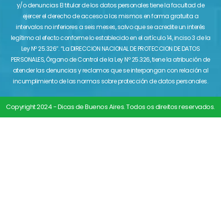
y/o denuncias El titular de los datos personales tiene la facultad de
ejercer el derecho de acceso a los mismos en forma gratuita a
intervalos no inferiores a seis meses, salvo que se acredite un interés
legítimo al efecto conforme lo establecido en el artículo 14, inciso 3 de la
Ley Nº 25.326″. “La DIRECCION NACIONAL DE PROTECCION DE DATOS
PERSONALES, Órgano de Control de la Ley Nº 25.326, tiene la atribución de
atender las denuncias y reclamos que se interpongan con relación al
incumplimiento de las normas sobre protección de datos personales.
Copyright 2024 - Dicas de Buenos Aires. Todos os direitos reservados.