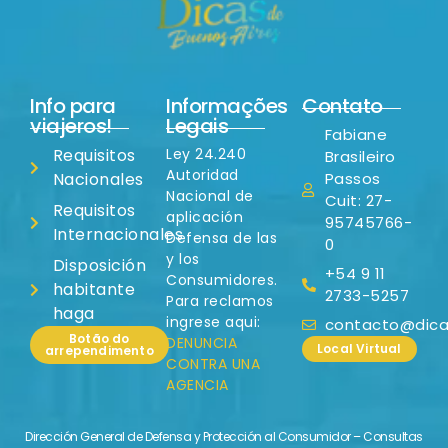
Info para
Informações
Contato
viajeros!
Legais
Fabiane
Requisitos
Ley 24.240
Brasileiro
Autoridad
Nacionales
Passos
Nacional de
Cuit: 27-
Requisitos
aplicación
95745766-
Internacionales
Defensa de las
0
y los
Disposición
+54 9 11
Consumidores.
habitante
2733-5257
Para reclamos
haga
ingrese aqui:
contacto@dicas
Botão do
DENUNCIA
Local Virtual
arrependimento
CONTRA UNA
AGENCIA
Dirección General de Defensa y Protección al Consumidor – Consultas