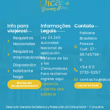
Info para
Informações
Contato
viajeros!
Legais
Fabiane
Requisitos
Ley 24.240
Brasileiro
Autoridad
Nacionales
Passos
Nacional de
Cuit: 27-
Requisitos
aplicación
95745766-
Internacionales
Defensa de las
0
y los
Disposición
+54 9 11
Consumidores.
habitante
2733-5257
Para reclamos
haga
ingrese aqui:
contacto@dicas
Botão do
DENUNCIA
Local Virtual
arrependimento
CONTRA UNA
AGENCIA
Dirección General de Defensa y Protección al Consumidor – Consultas