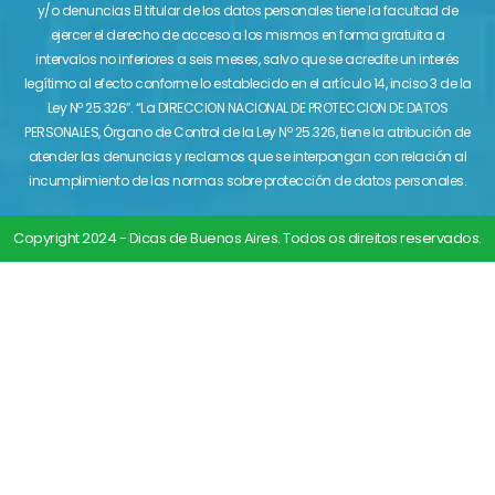
y/o denuncias El titular de los datos personales tiene la facultad de
ejercer el derecho de acceso a los mismos en forma gratuita a
intervalos no inferiores a seis meses, salvo que se acredite un interés
legítimo al efecto conforme lo establecido en el artículo 14, inciso 3 de la
Ley Nº 25.326″. “La DIRECCION NACIONAL DE PROTECCION DE DATOS
PERSONALES, Órgano de Control de la Ley Nº 25.326, tiene la atribución de
atender las denuncias y reclamos que se interpongan con relación al
incumplimiento de las normas sobre protección de datos personales.
Copyright 2024 - Dicas de Buenos Aires. Todos os direitos reservados.