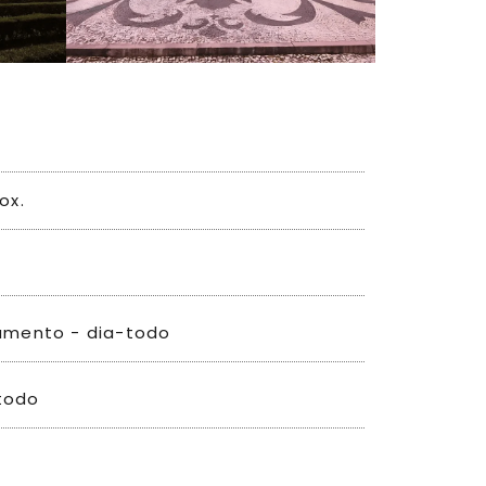
ox.
namento - dia-todo
todo