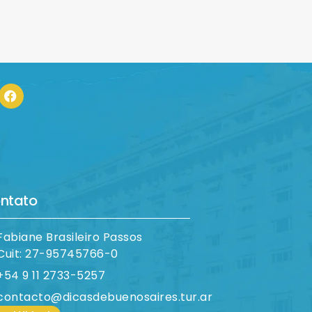
ntato
Fabiane Brasileiro Passos
Cuit: 27-95745766-0
+54 9 11 2733-5257
contacto@dicasdebuenosaires.tur.ar