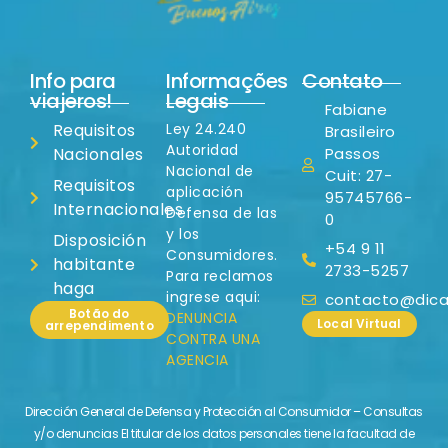
Info para
Informações
Contato
viajeros!
Legais
Fabiane
Requisitos
Ley 24.240
Brasileiro
Autoridad
Nacionales
Passos
Nacional de
Cuit: 27-
Requisitos
aplicación
95745766-
Internacionales
Defensa de las
0
y los
Disposición
+54 9 11
Consumidores.
habitante
2733-5257
Para reclamos
haga
ingrese aqui:
contacto@dicas
Botão do
DENUNCIA
Local Virtual
arrependimento
CONTRA UNA
AGENCIA
Dirección General de Defensa y Protección al Consumidor – Consultas
y/o denuncias El titular de los datos personales tiene la facultad de