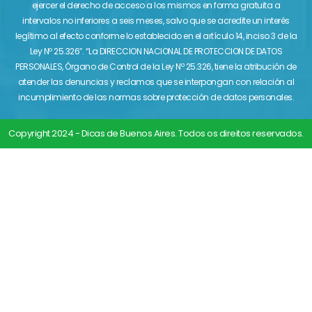
ejercer el derecho de acceso a los mismos en forma gratuita a
intervalos no inferiores a seis meses, salvo que se acredite un interés
legítimo al efecto conforme lo establecido en el artículo 14, inciso 3 de la
Ley Nº 25.326″. “La DIRECCION NACIONAL DE PROTECCION DE DATOS
PERSONALES, Órgano de Control de la Ley Nº 25.326, tiene la atribución de
atender las denuncias y reclamos que se interpongan con relación al
incumplimiento de las normas sobre protección de datos personales.
Copyright 2024 - Dicas de Buenos Aires. Todos os direitos reservados.