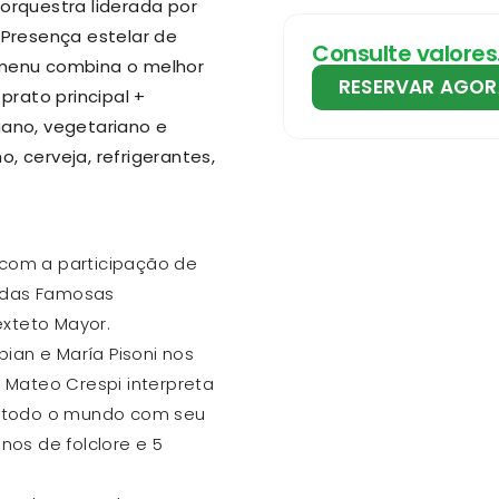
rquestra liderada por
. Presença estelar de
Consulte valores
menu combina o melhor
RESERVAR AGOR
rato principal +
ano, vegetariano e
, cerveja, refrigerantes,
 com a participação de
s das Famosas
exteto Mayor.
ian e María Pisoni nos
Mateo Crespi interpreta
 todo o mundo com seu
os de folclore e 5