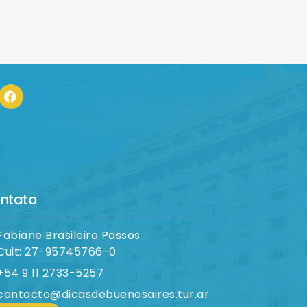
ntato
Fabiane Brasileiro Passos
Cuit: 27-95745766-0
+54 9 11 2733-5257
contacto@dicasdebuenosaires.tur.ar