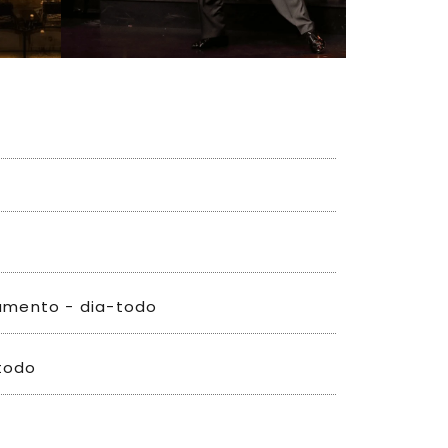
namento - dia-todo
todo