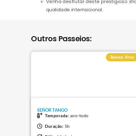
Venha desfrutar deste prestigioso s
qualidade internacional.
Outros Passeios:
Buenos Aires
SEÑOR TANGO
Temporada:
ano-todo
Duração:
5h