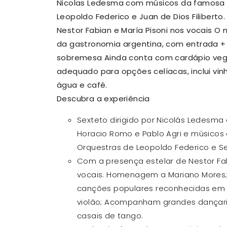
Nicolas Ledesma com músicos da famosa o
Leopoldo Federico e Juan de Dios Filiberto
Nestor Fabian e María Pisoni nos vocais
O 
da gastronomia argentina, com entrada + p
sobremesa
Ainda conta com cardápio veg
adequado para opções celíacas, inclui vinho
água e café.
Descubra a experiência
Sexteto dirigido por Nicolás Ledesma
Horacio Romo e Pablo Agri e músico
Orquestras de Leopoldo Federico e S
Com a presença estelar de Nestor Fab
vocais. Homenagem a Mariano Mores; 
canções populares reconhecidas em
violão; Acompanham grandes dançarin
casais de tango.