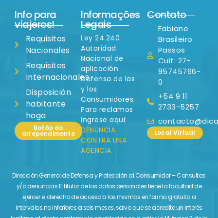
Info para
Informações
Contato
viajeros!
Legais
Fabiane
Requisitos
Ley 24.240
Brasileiro
Autoridad
Nacionales
Passos
Nacional de
Cuit: 27-
Requisitos
aplicación
95745766-
Internacionales
Defensa de las
0
y los
Disposición
+54 9 11
Consumidores.
habitante
2733-5257
Para reclamos
haga
ingrese aqui:
contacto@dicas
Botão do
DENUNCIA
Local Virtual
arrependimento
CONTRA UNA
AGENCIA
Dirección General de Defensa y Protección al Consumidor – Consultas
y/o denuncias El titular de los datos personales tiene la facultad de
ejercer el derecho de acceso a los mismos en forma gratuita a
intervalos no inferiores a seis meses, salvo que se acredite un interés