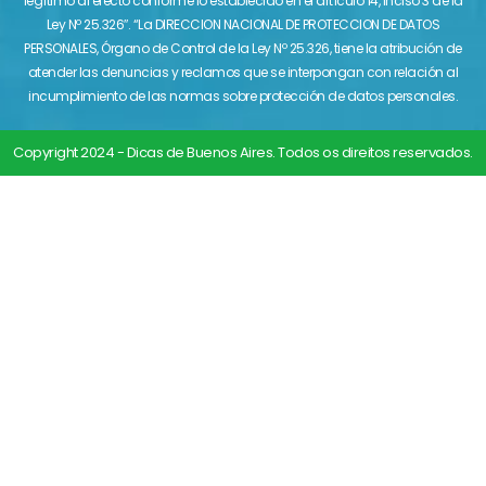
legítimo al efecto conforme lo establecido en el artículo 14, inciso 3 de la
Ley Nº 25.326″. “La DIRECCION NACIONAL DE PROTECCION DE DATOS
PERSONALES, Órgano de Control de la Ley Nº 25.326, tiene la atribución de
atender las denuncias y reclamos que se interpongan con relación al
incumplimiento de las normas sobre protección de datos personales.
Copyright 2024 - Dicas de Buenos Aires. Todos os direitos reservados.