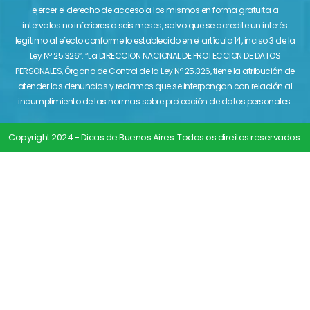
ejercer el derecho de acceso a los mismos en forma gratuita a
intervalos no inferiores a seis meses, salvo que se acredite un interés
legítimo al efecto conforme lo establecido en el artículo 14, inciso 3 de la
Ley Nº 25.326″. “La DIRECCION NACIONAL DE PROTECCION DE DATOS
PERSONALES, Órgano de Control de la Ley Nº 25.326, tiene la atribución de
atender las denuncias y reclamos que se interpongan con relación al
incumplimiento de las normas sobre protección de datos personales.
Copyright 2024 - Dicas de Buenos Aires. Todos os direitos reservados.