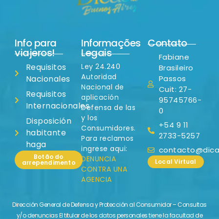
Info para
Informações
Contato
viajeros!
Legais
Fabiane
Requisitos
Ley 24.240
Brasileiro
Autoridad
Nacionales
Passos
Nacional de
Cuit: 27-
Requisitos
aplicación
95745766-
Internacionales
Defensa de las
0
y los
Disposición
+54 9 11
Consumidores.
habitante
2733-5257
Para reclamos
haga
ingrese aqui:
contacto@dicas
Botão do
DENUNCIA
Local Virtual
arrependimento
CONTRA UNA
AGENCIA
Dirección General de Defensa y Protección al Consumidor – Consultas
y/o denuncias El titular de los datos personales tiene la facultad de