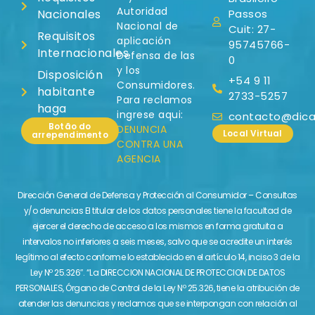
Autoridad
Nacionales
Passos
Nacional de
Cuit: 27-
Requisitos
aplicación
95745766-
Internacionales
Defensa de las
0
y los
Disposición
+54 9 11
Consumidores.
habitante
2733-5257
Para reclamos
haga
ingrese aqui:
contacto@dicas
Botão do
DENUNCIA
Local Virtual
arrependimento
CONTRA UNA
AGENCIA
Dirección General de Defensa y Protección al Consumidor – Consultas
y/o denuncias El titular de los datos personales tiene la facultad de
ejercer el derecho de acceso a los mismos en forma gratuita a
intervalos no inferiores a seis meses, salvo que se acredite un interés
legítimo al efecto conforme lo establecido en el artículo 14, inciso 3 de la
Ley Nº 25.326″. “La DIRECCION NACIONAL DE PROTECCION DE DATOS
PERSONALES, Órgano de Control de la Ley Nº 25.326, tiene la atribución de
atender las denuncias y reclamos que se interpongan con relación al