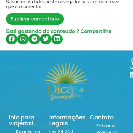
Salvar meus dados neste navegador para a próxima vez
que eu comentar.
Está gostando do conteúdo ? Compartilhe
Info para
Informações
Contato
viajeros!
Legais
Fabiane
Requisitos
Ley 24.240
Brasileiro