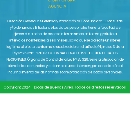
CONTRA UNA
AGENCIA
Dirección General de Defensa y Protección al Consumidor – Consultas
y/o denuncias El titular de los datos personales tiene la facultad de
ejercer el derecho de acceso a los mismos en forma gratuita a
intervalos no inferiores a seis meses, salvo que se acredite un interés
legítimo al efecto conforme lo establecido en el artículo 14, inciso 3 de la
Ley Nº 25.326″. “La DIRECCION NACIONAL DE PROTECCION DE DATOS
PERSONALES, Órgano de Control de la Ley Nº 25.326, tiene la atribución de
atender las denuncias y reclamos que se interpongan con relación al
incumplimiento de las normas sobre protección de datos personales.
Copyright 2024 - Dicas de Buenos Aires. Todos os direitos reservados.