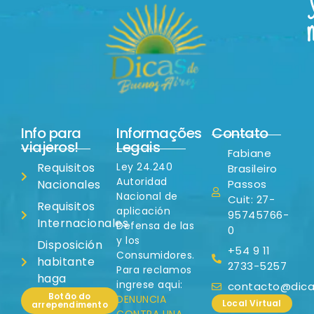
Info para
Informações
Contato
viajeros!
Legais
Fabiane
Requisitos
Ley 24.240
Brasileiro
Autoridad
Nacionales
Passos
Nacional de
Cuit: 27-
Requisitos
aplicación
95745766-
Internacionales
Defensa de las
0
y los
Disposición
+54 9 11
Consumidores.
habitante
2733-5257
Para reclamos
haga
ingrese aqui:
contacto@dicas
Botão do
DENUNCIA
Local Virtual
arrependimento