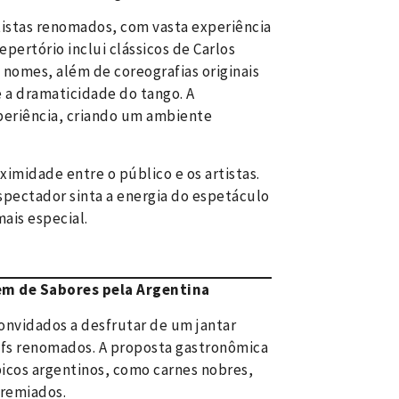
rtistas renomados, com vasta experiência
epertório inclui clássicos de Carlos
s nomes, além de coreografias originais
 a dramaticidade do tango. A
periência, criando um ambiente
ximidade entre o público e os artistas.
spectador sinta a energia do espetáculo
ais especial.
ires.tur.ar/produto/black-tango/
em de Sabores pela Argentina
convidados a desfrutar de um jantar
fs renomados. A proposta gastronômica
picos argentinos, como carnes nobres,
premiados.