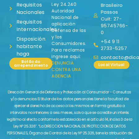
Requisitos
Ley 24.240
Brasileiro
Autoridad
Nacionales
Passos
Nacional de
Cuit: 27-
Requisitos
aplicación
95745766-
Internacionales
Defensa de las
0
y los
Disposición
+54 9 11
Consumidores.
habitante
2733-5257
Para reclamos
haga
ingrese aqui:
contacto@dicas
Botão do
DENUNCIA
Local Virtual
arrependimento
CONTRA UNA
AGENCIA
Dirección General de Defensa y Protección al Consumidor – Consultas
y/o denuncias El titular de los datos personales tiene la facultad de
ejercer el derecho de acceso a los mismos en forma gratuita a
intervalos no inferiores a seis meses, salvo que se acredite un interés
legítimo al efecto conforme lo establecido en el artículo 14, inciso 3 de la
Ley Nº 25.326″. “La DIRECCION NACIONAL DE PROTECCION DE DATOS
PERSONALES, Órgano de Control de la Ley Nº 25.326, tiene la atribución de