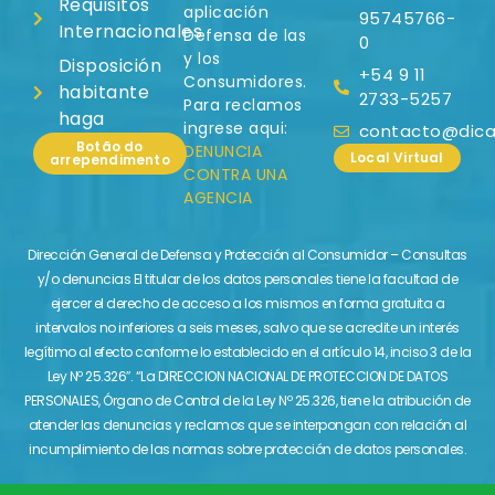
Requisitos
aplicación
95745766-
Internacionales
Defensa de las
0
y los
Disposición
+54 9 11
Consumidores.
habitante
2733-5257
Para reclamos
haga
ingrese aqui:
contacto@dicas
Botão do
DENUNCIA
Local Virtual
arrependimento
CONTRA UNA
AGENCIA
Dirección General de Defensa y Protección al Consumidor – Consultas
y/o denuncias El titular de los datos personales tiene la facultad de
ejercer el derecho de acceso a los mismos en forma gratuita a
intervalos no inferiores a seis meses, salvo que se acredite un interés
legítimo al efecto conforme lo establecido en el artículo 14, inciso 3 de la
Ley Nº 25.326″. “La DIRECCION NACIONAL DE PROTECCION DE DATOS
PERSONALES, Órgano de Control de la Ley Nº 25.326, tiene la atribución de
atender las denuncias y reclamos que se interpongan con relación al
incumplimiento de las normas sobre protección de datos personales.