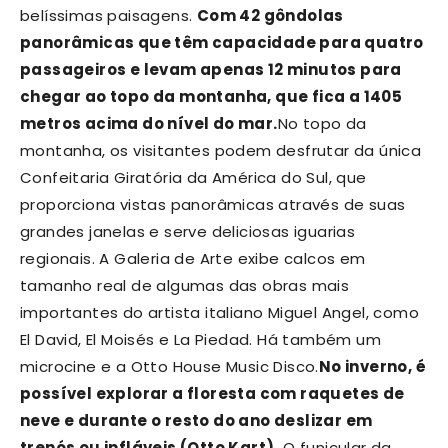
belíssimas paisagens.
Com 42 gôndolas
panorâmicas que têm capacidade para quatro
passageiros e levam apenas 12 minutos para
chegar ao topo da montanha, que fica a 1405
metros acima do nível do mar.
No topo da
montanha, os visitantes podem desfrutar da única
Confeitaria Giratória da América do Sul, que
proporciona vistas panorâmicas através de suas
grandes janelas e serve deliciosas iguarias
regionais. A Galeria de Arte exibe calcos em
tamanho real de algumas das obras mais
importantes do artista italiano Miguel Angel, como
El David, El Moisés e La Piedad. Há também um
microcine e a Otto House Music Disco.
No inverno, é
possível explorar a floresta com raquetes de
neve e durante o resto do ano deslizar em
trenós ou infláveis (Otto Kart).
O funicular da