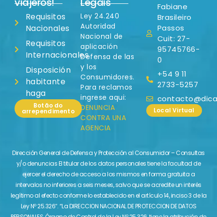
viajeros!
Legais
Fabiane
Requisitos
Ley 24.240
Brasileiro
Autoridad
Nacionales
Passos
Nacional de
Cuit: 27-
Requisitos
aplicación
95745766-
Internacionales
Defensa de las
0
y los
Disposición
+54 9 11
Consumidores.
habitante
2733-5257
Para reclamos
haga
ingrese aqui:
contacto@dicas
Botão do
DENUNCIA
Local Virtual
arrependimento
CONTRA UNA
AGENCIA
Dirección General de Defensa y Protección al Consumidor – Consultas
y/o denuncias El titular de los datos personales tiene la facultad de
ejercer el derecho de acceso a los mismos en forma gratuita a
intervalos no inferiores a seis meses, salvo que se acredite un interés
legítimo al efecto conforme lo establecido en el artículo 14, inciso 3 de la
Ley Nº 25.326″. “La DIRECCION NACIONAL DE PROTECCION DE DATOS
PERSONALES, Órgano de Control de la Ley Nº 25.326, tiene la atribución de