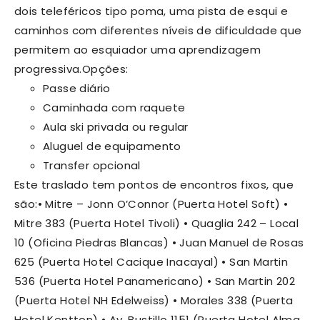
dois teleféricos tipo poma, uma pista de esqui e
caminhos com diferentes níveis de dificuldade que
permitem ao esquiador uma aprendizagem
progressiva.
Opções:
Passe diário
Caminhada com raquete
Aula ski privada ou regular
Aluguel de equipamento
Transfer opcional
Este traslado tem pontos de encontros fixos, que
são:
• Mitre – Jonn O’Connor (Puerta Hotel Soft)
•
Mitre 383 (Puerta Hotel Tivoli)
• Quaglia 242 – Local
10 (Oficina Piedras Blancas)
• Juan Manuel de Rosas
625 (Puerta Hotel Cacique Inacayal)
• San Martin
536 (Puerta Hotel Panamericano)
• San Martin 202
(Puerta Hotel NH Edelweiss)
• Morales 338 (Puerta
Hotel Kentton)
• Av. Bustillo 1151 (Puerta Hotel Alma