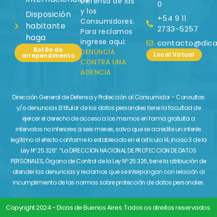
Defensa de las
0
y los
Disposición
+54 9 11
Consumidores.
habitante
2733-5257
Para reclamos
haga
ingrese aqui:
contacto@dicas
Botão do
DENUNCIA
Local Virtual
arrependimento
CONTRA UNA
AGENCIA
Dirección General de Defensa y Protección al Consumidor – Consultas
y/o denuncias El titular de los datos personales tiene la facultad de
ejercer el derecho de acceso a los mismos en forma gratuita a
intervalos no inferiores a seis meses, salvo que se acredite un interés
legítimo al efecto conforme lo establecido en el artículo 14, inciso 3 de la
Ley Nº 25.326″. “La DIRECCION NACIONAL DE PROTECCION DE DATOS
PERSONALES, Órgano de Control de la Ley Nº 25.326, tiene la atribución de
atender las denuncias y reclamos que se interpongan con relación al
incumplimiento de las normas sobre protección de datos personales.
Copyright 2024 - Dicas de Buenos Aires. Todos os direitos reservados.