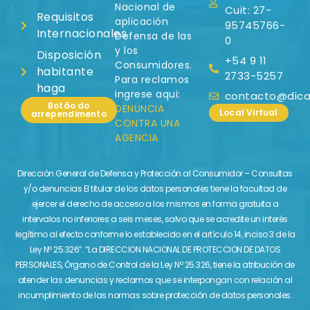
Nacional de
Cuit: 27-
Requisitos
aplicación
95745766-
Internacionales
Defensa de las
0
y los
Disposición
+54 9 11
Consumidores.
habitante
2733-5257
Para reclamos
haga
ingrese aqui:
contacto@dicas
Botão do
DENUNCIA
Local Virtual
arrependimento
CONTRA UNA
AGENCIA
Dirección General de Defensa y Protección al Consumidor – Consultas
y/o denuncias El titular de los datos personales tiene la facultad de
ejercer el derecho de acceso a los mismos en forma gratuita a
intervalos no inferiores a seis meses, salvo que se acredite un interés
legítimo al efecto conforme lo establecido en el artículo 14, inciso 3 de la
Ley Nº 25.326″. “La DIRECCION NACIONAL DE PROTECCION DE DATOS
PERSONALES, Órgano de Control de la Ley Nº 25.326, tiene la atribución de
atender las denuncias y reclamos que se interpongan con relación al
incumplimiento de las normas sobre protección de datos personales.