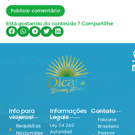
Está gostando do conteúdo ? Compartilhe
Info para
Informações
Contato
viajeros!
Legais
Fabiane
Requisitos
Ley 24.240
Brasileiro
Autoridad
Nacionales
Passos