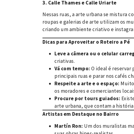
3. Calle Thames e Calle Uriarte
Nessas ruas, a arte urbana se mistura co
roupas e galerias de arte utilizam os mu
criando um ambiente criativo e instagr
Dicas para Aproveitar o Roteiro a Pé
Leve a câmera ou o celular carre
criativas.
Vá com tempo:
O ideal é reservar 
principais ruas e parar nos cafés 
Respeite a arte e o espaço:
Muito
os moradores e comerciantes locai
Procure por tours guiados:
Exist
arte urbana, que contam a história 
Artistas em Destaque no Bairro
Martín Ron:
Um dos muralistas mai
suas obras hiper-realistas.