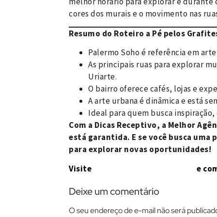
melhor horário para explorar é durante o
cores dos murais e o movimento nas ruas
Resumo do Roteiro a Pé pelos Grafit
Palermo Soho é referência em arte
As principais ruas para explorar m
Uriarte.
O bairro oferece cafés, lojas e expe
A arte urbana é dinâmica e está s
Ideal para quem busca inspiração, 
Com a Dicas Receptivo, a Melhor Agên
está garantida. E se você busca uma 
para explorar novas oportunidades!
Visite
www.dicasreceptivo.com
e com
Deixe um comentário
O seu endereço de e-mail não será publicad